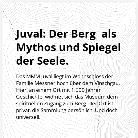
Zum Header springen (
Zum Inhalt springen (
Zum Footer springen (
zur Navigation springen (
zur Suche springen (
Barrierefreiheits-Widget öffnen (
Zur Barrierefreiheitserklaerung (
Control + Option
Control + Option
Control + Option
Control + Option
Control + Option
Control + Option
Control + Option
+ 5)
+ 2)
+ 3)
+ 1)
+ 4)
+ 7)
+ 6)
Juval: Der Berg als
Mythos und Spiegel
der Seele.
Das MMM Juval liegt im Wohnschloss der
Familie Messner hoch über dem Vinschgau.
Hier, an einem Ort mit 1.500 Jahren
Geschichte, widmet sich das Museum dem
spirituellen Zugang zum Berg. Der Ort ist
privat, die Sammlung persönlich. Und doch
universell.