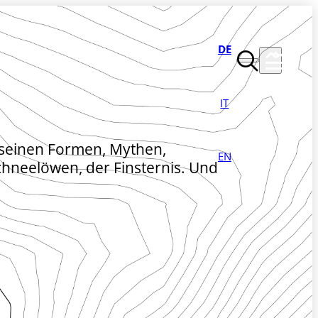
DE
IT
ll seinen Formen, Mythen,
EN
hneelöwen, der Finsternis. Und